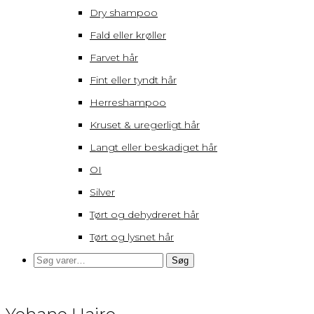
Dry shampoo
Fald eller krøller
Farvet hår
Fint eller tyndt hår
Herreshampoo
Kruset & uregerligt hår
Langt eller beskadiget hår
OI
Silver
Tørt og dehydreret hår
Tørt og lysnet hår
Søg
Søg
efter: