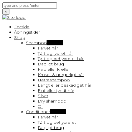
×
Forside
Åbningstider
Shop
Shampoo
Vis flere
Farvet hår
Tørt og lysnet hår
Tørt og dehydreret hår
Dagligt brug
Fald eller krøller
Kruset & uregerligt hår
Herreshampoo
Langt eller beskadiget hår
Fint eller tyndt hår
Silver
Dry shampoo
OI
Conditioner
Vis flere
Farvet hår
Tørt og dehydreret
Dagligt brug