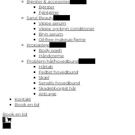
Børster & accesories
Vis flere
Børster
Føntørrer
Sanzi Beauty
Vis flere
Vippe serum
Vippe og bryn conditioner
Bryn serum
Oil-free makeup fjerne
Kropspleje
Vis flere
Body wash
Håndcreme
Problem hår/hovedbund
Vis flere
Hårtab
Fedtet hovedbund
Skæl
Sensitiv hovedbund
Skadet/porøst hår
Anti-age
Kontakt
Book en tid
Book en tid
0
Toggle
navigation