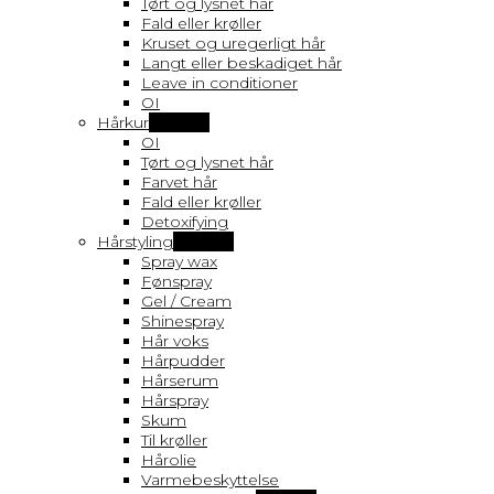
Tørt og lysnet hår
Fald eller krøller
Kruset og uregerligt hår
Langt eller beskadiget hår
Leave in conditioner
OI
Hårkur
Vis flere
OI
Tørt og lysnet hår
Farvet hår
Fald eller krøller
Detoxifying
Hårstyling
Vis flere
Spray wax
Fønspray
Gel / Cream
Shinespray
Hår voks
Hårpudder
Hårserum
Hårspray
Skum
Til krøller
Hårolie
Varmebeskyttelse