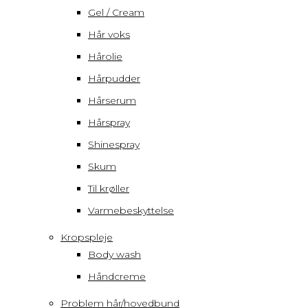
Gel / Cream
Hår voks
Hårolie
Hårpudder
Hårserum
Hårspray
Shinespray
Skum
Til krøller
Varmebeskyttelse
Kropspleje
Body wash
Håndcreme
Problem hår/hovedbund