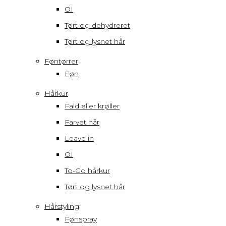
OI
Tørt og dehydreret
Tørt og lysnet hår
Føntørrer
Føn
Hårkur
Fald eller krøller
Farvet hår
Leave in
OI
To-Go hårkur
Tørt og lysnet hår
Hårstyling
Fønspray