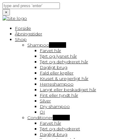
×
Forside
Åbningstider
Shop
Shampoo
Vis flere
Farvet hår
Tørt og lysnet hår
Tørt og dehydreret hår
Dagligt brug
Fald eller krøller
Kruset & uregerligt hår
Herreshampoo
Langt eller beskadiget hår
Fint eller tyndt hår
Silver
Dry shampoo
OI
Conditioner
Vis flere
Farvet hår
Tørt og dehydreret
Dagligt brug