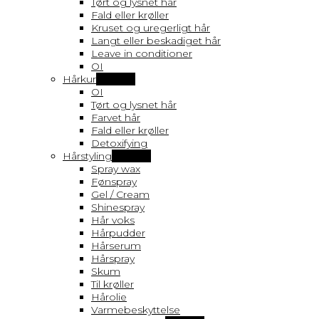
Tørt og lysnet hår
Fald eller krøller
Kruset og uregerligt hår
Langt eller beskadiget hår
Leave in conditioner
OI
Hårkur
Vis flere
OI
Tørt og lysnet hår
Farvet hår
Fald eller krøller
Detoxifying
Hårstyling
Vis flere
Spray wax
Fønspray
Gel / Cream
Shinespray
Hår voks
Hårpudder
Hårserum
Hårspray
Skum
Til krøller
Hårolie
Varmebeskyttelse