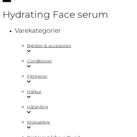
navigation
Hydrating Face serum
Varekategorier
Børster & accesories
Conditioner
Føntørrer
Hårkur
Hårstyling
Kropspleje