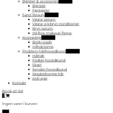
Børster & accesories
Vis flere
Børster
Føntørrer
Sanzi Beauty
Vis flere
Vippe serum
Vippe og bryn conditioner
Bryn serum
Oil-free makeup fjerne
Kropspleje
Vis flere
Body wash
Håndcreme
Problem hår/hovedbund
Vis flere
Hårtab
Fedtet hovedbund
Skæl
Sensitiv hovedbund
Skadet/porøst hår
Anti-age
Kontakt
Book en tid
0
Ingen varer i kurven.
Toggle