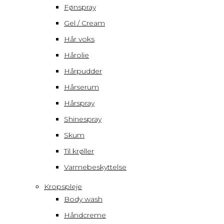
Fønspray
Gel / Cream
Hår voks
Hårolie
Hårpudder
Hårserum
Hårspray
Shinespray
Skum
Til krøller
Varmebeskyttelse
Kropspleje
Body wash
Håndcreme