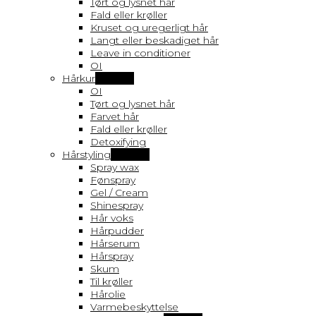
Tørt og lysnet hår
Fald eller krøller
Kruset og uregerligt hår
Langt eller beskadiget hår
Leave in conditioner
OI
Hårkur
Vis flere
OI
Tørt og lysnet hår
Farvet hår
Fald eller krøller
Detoxifying
Hårstyling
Vis flere
Spray wax
Fønspray
Gel / Cream
Shinespray
Hår voks
Hårpudder
Hårserum
Hårspray
Skum
Til krøller
Hårolie
Varmebeskyttelse