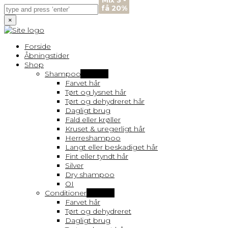
Mix 3 -
Mix 3 -
Mix 3 -
Mix 3 -
Mix 3 -
Mix 3 -
Mix 3 -
Mix 3 -
få 20%
få 20%
få 20%
få 20%
få 20%
få 20%
få 20%
få 20%
×
Forside
Åbningstider
Shop
Shampoo
Vis flere
Farvet hår
Tørt og lysnet hår
Tørt og dehydreret hår
Dagligt brug
Fald eller krøller
Kruset & uregerligt hår
Herreshampoo
Langt eller beskadiget hår
Fint eller tyndt hår
Silver
Dry shampoo
OI
Conditioner
Vis flere
Farvet hår
Tørt og dehydreret
Dagligt brug