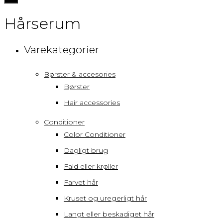
navigation
Hårserum
Varekategorier
Børster & accesories
Børster
Hair accessories
Conditioner
Color Conditioner
Dagligt brug
Fald eller krøller
Farvet hår
Kruset og uregerligt hår
Langt eller beskadiget hår