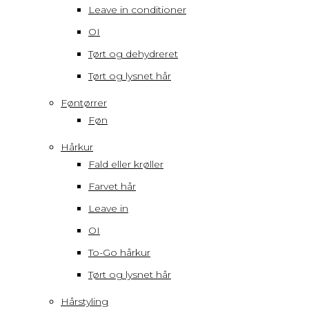
Leave in conditioner
OI
Tørt og dehydreret
Tørt og lysnet hår
Føntørrer
Føn
Hårkur
Fald eller krøller
Farvet hår
Leave in
OI
To-Go hårkur
Tørt og lysnet hår
Hårstyling