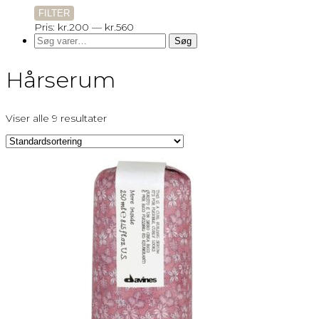
Mindste
Højeste
FILTER
pris
pris
Pris:
kr.200
—
kr.560
Søg
Søg
efter:
Hårserum
Viser alle 9 resultater