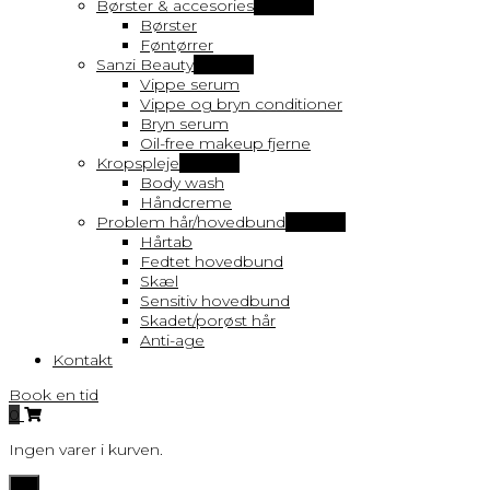
Børster & accesories
Vis flere
Børster
Føntørrer
Sanzi Beauty
Vis flere
Vippe serum
Vippe og bryn conditioner
Bryn serum
Oil-free makeup fjerne
Kropspleje
Vis flere
Body wash
Håndcreme
Problem hår/hovedbund
Vis flere
Hårtab
Fedtet hovedbund
Skæl
Sensitiv hovedbund
Skadet/porøst hår
Anti-age
Kontakt
Book en tid
0
Ingen varer i kurven.
Toggle