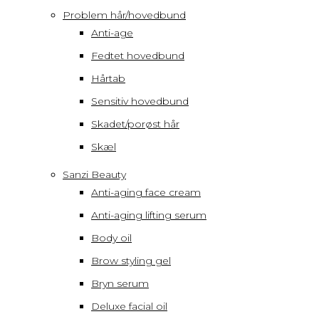
Problem hår/hovedbund
Anti-age
Fedtet hovedbund
Hårtab
Sensitiv hovedbund
Skadet/porøst hår
Skæl
Sanzi Beauty
Anti-aging face cream
Anti-aging lifting serum
Body oil
Brow styling gel
Bryn serum
Deluxe facial oil