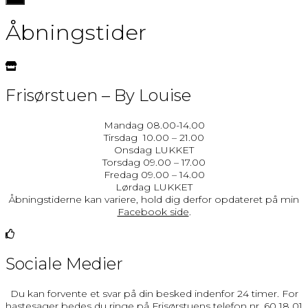
navigation
Åbningstider
Frisørstuen – By Louise
Mandag 08.00-14.00
Tirsdag 10.00 – 21.00
Onsdag LUKKET
Torsdag 09.00 – 17.00
Fredag 09.00 – 14.00
Lørdag LUKKET
Åbningstiderne kan variere, hold dig derfor opdateret på min
Facebook side
.
Sociale Medier
Du kan forvente et svar på din besked indenfor 24 timer. For
hastesager bedes du ringe på Frisørstuens telefon nr. 60 18 01