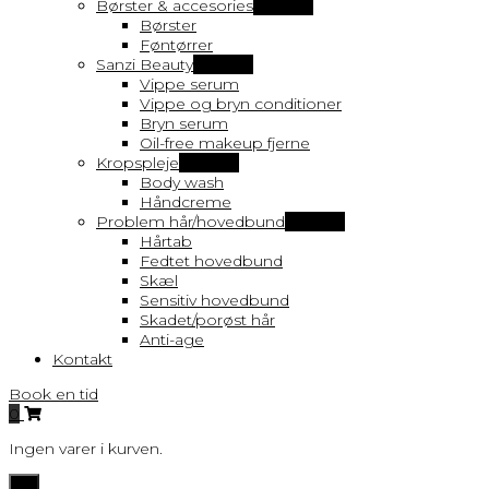
Børster & accesories
Vis flere
Børster
Føntørrer
Sanzi Beauty
Vis flere
Vippe serum
Vippe og bryn conditioner
Bryn serum
Oil-free makeup fjerne
Kropspleje
Vis flere
Body wash
Håndcreme
Problem hår/hovedbund
Vis flere
Hårtab
Fedtet hovedbund
Skæl
Sensitiv hovedbund
Skadet/porøst hår
Anti-age
Kontakt
Book en tid
0
Ingen varer i kurven.
Toggle