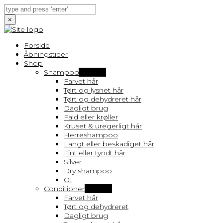
×
Forside
Åbningstider
Shop
Shampoo
Vis flere
Farvet hår
Tørt og lysnet hår
Tørt og dehydreret hår
Dagligt brug
Fald eller krøller
Kruset & uregerligt hår
Herreshampoo
Langt eller beskadiget hår
Fint eller tyndt hår
Silver
Dry shampoo
OI
Conditioner
Vis flere
Farvet hår
Tørt og dehydreret
Dagligt brug