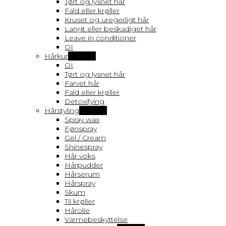
Tørt og lysnet hår
Fald eller krøller
Kruset og uregerligt hår
Langt eller beskadiget hår
Leave in conditioner
OI
Hårkur
Vis flere
OI
Tørt og lysnet hår
Farvet hår
Fald eller krøller
Detoxifying
Hårstyling
Vis flere
Spray wax
Fønspray
Gel / Cream
Shinespray
Hår voks
Hårpudder
Hårserum
Hårspray
Skum
Til krøller
Hårolie
Varmebeskyttelse