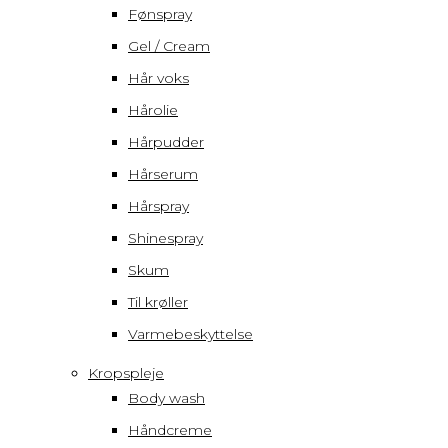
Fønspray
Gel / Cream
Hår voks
Hårolie
Hårpudder
Hårserum
Hårspray
Shinespray
Skum
Til krøller
Varmebeskyttelse
Kropspleje
Body wash
Håndcreme