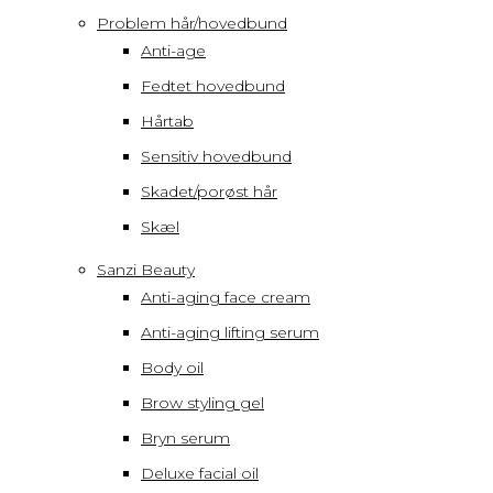
Problem hår/hovedbund
Anti-age
Fedtet hovedbund
Hårtab
Sensitiv hovedbund
Skadet/porøst hår
Skæl
Sanzi Beauty
Anti-aging face cream
Anti-aging lifting serum
Body oil
Brow styling gel
Bryn serum
Deluxe facial oil