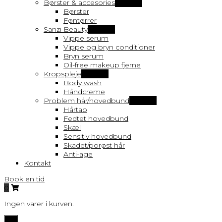
Børster & accesories
Vis flere
Børster
Føntørrer
Sanzi Beauty
Vis flere
Vippe serum
Vippe og bryn conditioner
Bryn serum
Oil-free makeup fjerne
Kropspleje
Vis flere
Body wash
Håndcreme
Problem hår/hovedbund
Vis flere
Hårtab
Fedtet hovedbund
Skæl
Sensitiv hovedbund
Skadet/porøst hår
Anti-age
Kontakt
Book en tid
0
Ingen varer i kurven.
Toggle