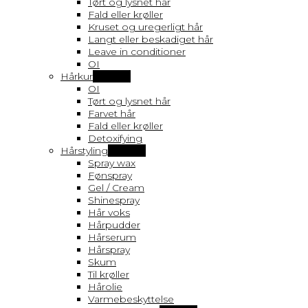
Tørt og lysnet hår
Fald eller krøller
Kruset og uregerligt hår
Langt eller beskadiget hår
Leave in conditioner
OI
Hårkur
Vis flere
OI
Tørt og lysnet hår
Farvet hår
Fald eller krøller
Detoxifying
Hårstyling
Vis flere
Spray wax
Fønspray
Gel / Cream
Shinespray
Hår voks
Hårpudder
Hårserum
Hårspray
Skum
Til krøller
Hårolie
Varmebeskyttelse