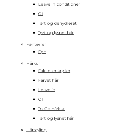
Leave in conditioner
OI
Tørt og dehydreret
Tørt og lysnet hår
Føntørrer
Føn
Hårkur
Fald eller krøller
Farvet hår
Leave in
OI
To-Go hårkur
Tørt og lysnet hår
Hårstyling