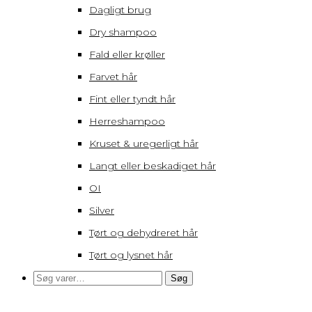
Dagligt brug
Dry shampoo
Fald eller krøller
Farvet hår
Fint eller tyndt hår
Herreshampoo
Kruset & uregerligt hår
Langt eller beskadiget hår
OI
Silver
Tørt og dehydreret hår
Tørt og lysnet hår
Søg
Søg
efter: