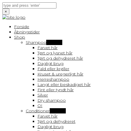
×
Forside
Åbningstider
Shop
Shampoo
Vis flere
Farvet hår
Tørt og lysnet hår
Tørt og dehydreret hår
Dagligt brug
Fald eller krøller
Kruset & uregerligt hår
Herreshampoo
Langt eller beskadiget hår
Fint eller tyndt hår
Silver
Dry shampoo
OI
Conditioner
Vis flere
Farvet hår
Tørt og dehydreret
Dagligt brug