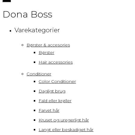
navigation
Dona Boss
Varekategorier
Børster & accesories
Børster
Hair accessories
Conditioner
Color Conditioner
Dagligt brug
Fald eller krøller
Farvet hår
Kruset og uregerligt hår
Langt eller beskadiget hår