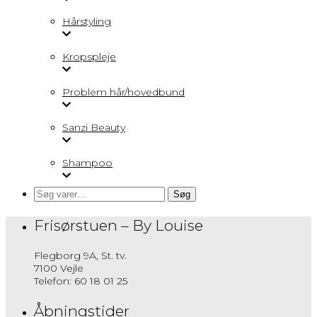
Hårstyling
Kropspleje
Problem hår/hovedbund
Sanzi Beauty
Shampoo
Søg
Søg
efter:
Frisørstuen – By Louise
Flegborg 9A, St. tv.
7100 Vejle
Telefon: 60 18 01 25
Åbningstider