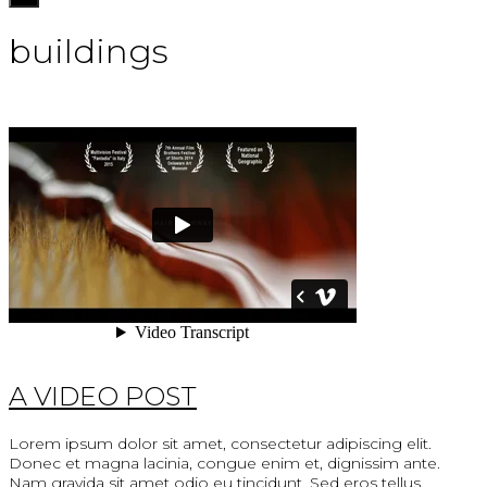
navigation
buildings
A VIDEO POST
Lorem ipsum dolor sit amet, consectetur adipiscing elit.
Donec et magna lacinia, congue enim et, dignissim ante.
Nam gravida sit amet odio eu tincidunt. Sed eros tellus,