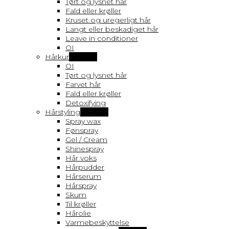
Tørt og lysnet hår
Fald eller krøller
Kruset og uregerligt hår
Langt eller beskadiget hår
Leave in conditioner
OI
Hårkur
Vis flere
OI
Tørt og lysnet hår
Farvet hår
Fald eller krøller
Detoxifying
Hårstyling
Vis flere
Spray wax
Fønspray
Gel / Cream
Shinespray
Hår voks
Hårpudder
Hårserum
Hårspray
Skum
Til krøller
Hårolie
Varmebeskyttelse