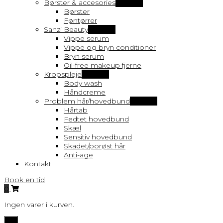
Børster & accesories
Vis flere
Børster
Føntørrer
Sanzi Beauty
Vis flere
Vippe serum
Vippe og bryn conditioner
Bryn serum
Oil-free makeup fjerne
Kropspleje
Vis flere
Body wash
Håndcreme
Problem hår/hovedbund
Vis flere
Hårtab
Fedtet hovedbund
Skæl
Sensitiv hovedbund
Skadet/porøst hår
Anti-age
Kontakt
Book en tid
0
Ingen varer i kurven.
Toggle