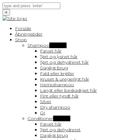
×
Forside
Åbningstider
Shop
Shampoo
Vis flere
Farvet hår
Tørt og lysnet hår
Tørt og dehydreret hår
Dagligt brug
Fald eller krøller
Kruset & uregerligt hår
Herreshampoo
Langt eller beskadiget hår
Fint eller tyndt hår
Silver
Dry shampoo
OI
Conditioner
Vis flere
Farvet hår
Tørt og dehydreret
Dagligt brug