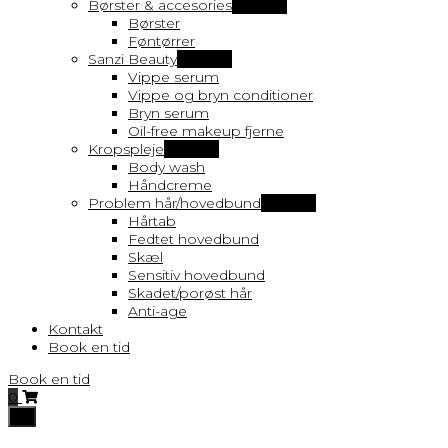
Børster & accesories
Vis flere
Børster
Føntørrer
Sanzi Beauty
Vis flere
Vippe serum
Vippe og bryn conditioner
Bryn serum
Oil-free makeup fjerne
Kropspleje
Vis flere
Body wash
Håndcreme
Problem hår/hovedbund
Vis flere
Hårtab
Fedtet hovedbund
Skæl
Sensitiv hovedbund
Skadet/porøst hår
Anti-age
Kontakt
Book en tid
Book en tid
0
Toggle
navigation