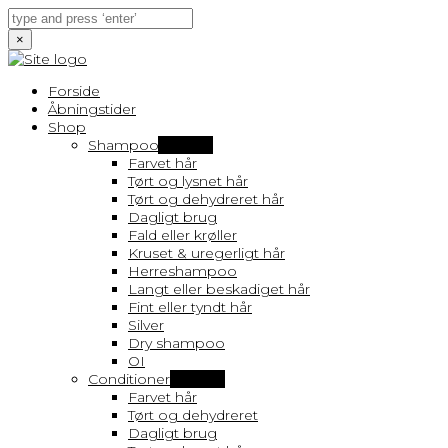
×
Forside
Åbningstider
Shop
Shampoo
Vis flere
Farvet hår
Tørt og lysnet hår
Tørt og dehydreret hår
Dagligt brug
Fald eller krøller
Kruset & uregerligt hår
Herreshampoo
Langt eller beskadiget hår
Fint eller tyndt hår
Silver
Dry shampoo
OI
Conditioner
Vis flere
Farvet hår
Tørt og dehydreret
Dagligt brug