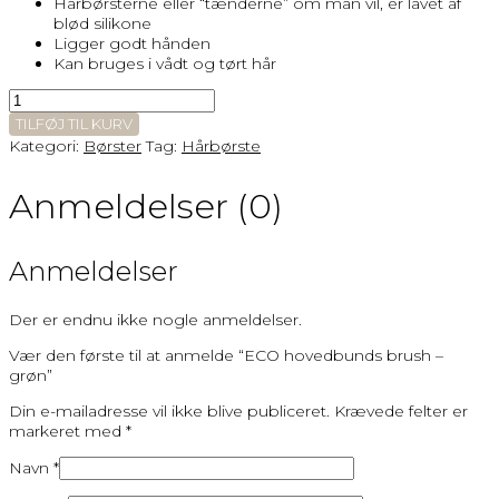
Hårbørsterne eller “tænderne” om man vil, er lavet af
blød silikone
Ligger godt hånden
Kan bruges i vådt og tørt hår
ECO
hovedbunds
TILFØJ TIL KURV
brush
Kategori:
Børster
Tag:
Hårbørste
-
grøn
Anmeldelser (0)
antal
Anmeldelser
Der er endnu ikke nogle anmeldelser.
Vær den første til at anmelde “ECO hovedbunds brush –
grøn”
Din e-mailadresse vil ikke blive publiceret.
Krævede felter er
markeret med
*
Navn
*