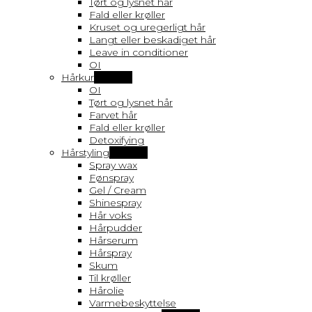
Tørt og lysnet hår
Fald eller krøller
Kruset og uregerligt hår
Langt eller beskadiget hår
Leave in conditioner
OI
Hårkur
Vis flere
OI
Tørt og lysnet hår
Farvet hår
Fald eller krøller
Detoxifying
Hårstyling
Vis flere
Spray wax
Fønspray
Gel / Cream
Shinespray
Hår voks
Hårpudder
Hårserum
Hårspray
Skum
Til krøller
Hårolie
Varmebeskyttelse