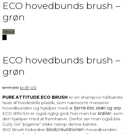
ECO hovedbunds brush –
grøn
Tilbud
🔍
ECO hovedbunds brush –
grøn
kr.
99,00
kr.
69,00
PURE ATTITUDE ECO BRUSH
er en shampoo hårbørste
lavet af hvedestrås plastik, som nænsomt masserer
hovedbunden og hjælper med at
fjerne bla. skæl og arp
.
ECO BRUSH er også rigtig god, hvis man har
krøller
, som
den hjælper med at fremhæve. Derfor ser man også bla.
Curly Girl “pigerne” elske netop denne børste.
BIO Brush forbedrer
blodcirkulationen
i hovedbunden.