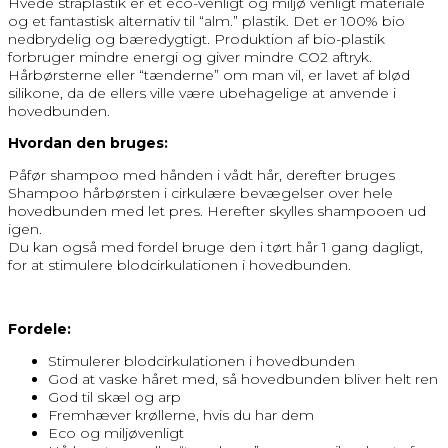
Hvede stråplastik er et eco-venligt og miljø venligt materiale
og et fantastisk alternativ til “alm.” plastik. Det er 100% bio
nedbrydelig og bæredygtigt. Produktion af bio-plastik
forbruger mindre energi og giver mindre CO2 aftryk.
Hårbørsterne eller “tænderne” om man vil, er lavet af blød
silikone, da de ellers ville være ubehagelige at anvende i
hovedbunden.
Hvordan den bruges:
Påfør shampoo med hånden i vådt hår, derefter bruges
Shampoo hårbørsten i cirkulære bevægelser over hele
hovedbunden med let pres. Herefter skylles shampooen ud
igen.
Du kan også med fordel bruge den i tørt hår 1 gang dagligt,
for at stimulere blodcirkulationen i hovedbunden.
Fordele:
Stimulerer blodcirkulationen i hovedbunden
God at vaske håret med, så hovedbunden bliver helt ren
God til skæl og arp
Fremhæver krøllerne, hvis du har dem
Eco og miljøvenligt