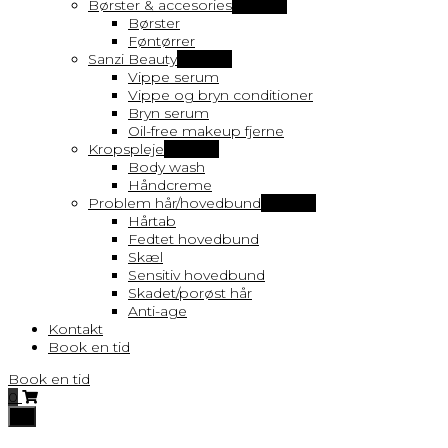
Børster & accesories
Vis flere
Børster
Føntørrer
Sanzi Beauty
Vis flere
Vippe serum
Vippe og bryn conditioner
Bryn serum
Oil-free makeup fjerne
Kropspleje
Vis flere
Body wash
Håndcreme
Problem hår/hovedbund
Vis flere
Hårtab
Fedtet hovedbund
Skæl
Sensitiv hovedbund
Skadet/porøst hår
Anti-age
Kontakt
Book en tid
Book en tid
0
Toggle
navigation