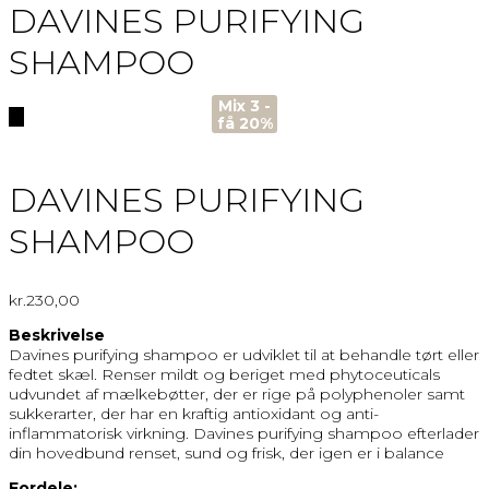
DAVINES PURIFYING
SHAMPOO
Mix 3 -
🔍
få 20%
DAVINES PURIFYING
SHAMPOO
kr.
230,00
Beskrivelse
Davines purifying shampoo er udviklet til at behandle tørt eller
fedtet skæl. Renser mildt og beriget med phytoceuticals
udvundet af mælkebøtter, der er rige på polyphenoler samt
sukkerarter, der har en kraftig antioxidant og anti-
inflammatorisk virkning. Davines purifying shampoo efterlader
din hovedbund renset, sund og frisk, der igen er i balance
Fordele: