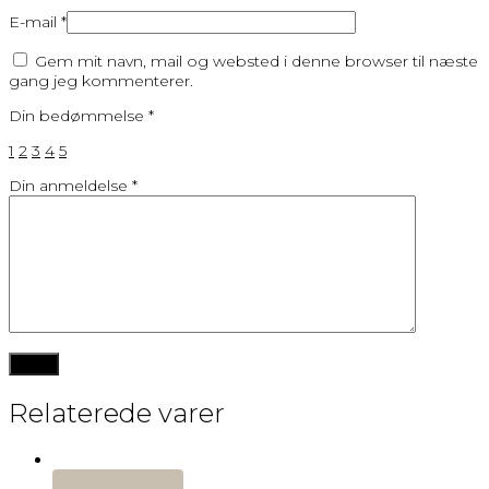
E-mail
*
Gem mit navn, mail og websted i denne browser til næste
gang jeg kommenterer.
Din bedømmelse
*
1
2
3
4
5
Din anmeldelse
*
Relaterede varer