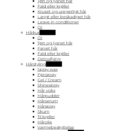
Tørt og lysnet hår
Fald eller krøller
Kruset og uregerligt hår
Langt eller beskadiget hår
Leave in conditioner
OI
Hårkur
Vis flere
OI
Tørt og lysnet hår
Farvet hår
Fald eller krøller
Detoxifying
Hårstyling
Vis flere
Spray wax
Fønspray
Gel / Cream
Shinespray
Hår voks
Hårpudder
Hårserum
Hårspray
Skum
Til krøller
Hårolie
Varmebeskyttelse