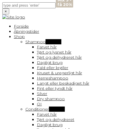
Mix 3 -
Mix 3 -
Mix 3 -
Mix 3 -
få 20%
få 20%
få 20%
få 20%
×
Forside
Åbningstider
Shop
Shampoo
Vis flere
Farvet hår
Tørt og lysnet hår
Tørt og dehydreret hår
Dagligt brug
Fald eller krøller
Kruset & uregerligt hår
Herreshampoo
Langt eller beskadiget hår
Fint eller tyndt hår
Silver
Dry shampoo
OI
Conditioner
Vis flere
Farvet hår
Tørt og dehydreret
Dagligt brug