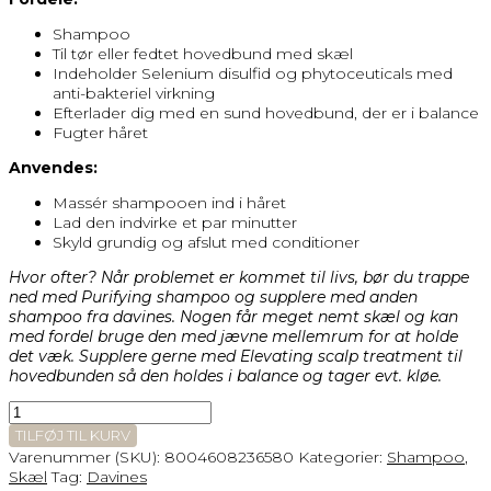
Shampoo
Til tør eller fedtet hovedbund med skæl
Indeholder Selenium disulfid og phytoceuticals med
anti-bakteriel virkning
Efterlader dig med en sund hovedbund, der er i balance
Fugter håret
Anvendes:
Massér shampooen ind i håret
Lad den indvirke et par minutter
Skyld grundig og afslut med conditioner
Hvor ofter? Når problemet er kommet til livs, bør du trappe
ned med Purifying shampoo og supplere med anden
shampoo fra davines. Nogen får meget nemt skæl og kan
med fordel bruge den med jævne mellemrum for at holde
det væk. Supplere gerne med Elevating scalp treatment til
hovedbunden så den holdes i balance og tager evt. kløe.
DAVINES
PURIFYING
TILFØJ TIL KURV
SHAMPOO
Varenummer (SKU):
8004608236580
Kategorier:
Shampoo
,
antal
Skæl
Tag:
Davines