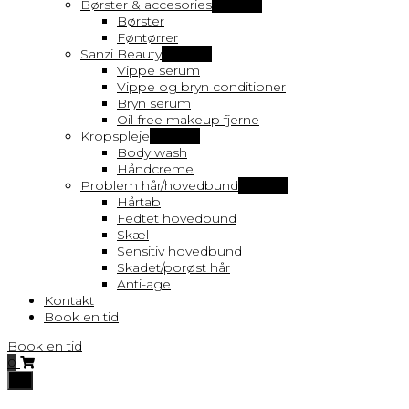
Børster & accesories
Vis flere
Børster
Føntørrer
Sanzi Beauty
Vis flere
Vippe serum
Vippe og bryn conditioner
Bryn serum
Oil-free makeup fjerne
Kropspleje
Vis flere
Body wash
Håndcreme
Problem hår/hovedbund
Vis flere
Hårtab
Fedtet hovedbund
Skæl
Sensitiv hovedbund
Skadet/porøst hår
Anti-age
Kontakt
Book en tid
Book en tid
0
Toggle
navigation