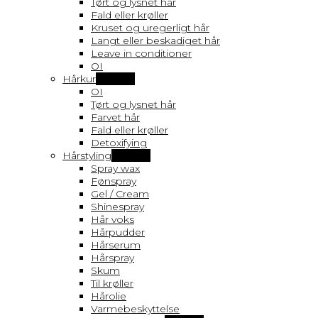
Tørt og lysnet hår
Fald eller krøller
Kruset og uregerligt hår
Langt eller beskadiget hår
Leave in conditioner
OI
Hårkur
Vis flere
OI
Tørt og lysnet hår
Farvet hår
Fald eller krøller
Detoxifying
Hårstyling
Vis flere
Spray wax
Fønspray
Gel / Cream
Shinespray
Hår voks
Hårpudder
Hårserum
Hårspray
Skum
Til krøller
Hårolie
Varmebeskyttelse