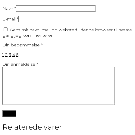
Navn
*
E-mail
*
Gem mit navn, mail og websted i denne browser til næste
gang jeg kommenterer.
Din bedømmelse
*
1
2
3
4
5
Din anmeldelse
*
Relaterede varer