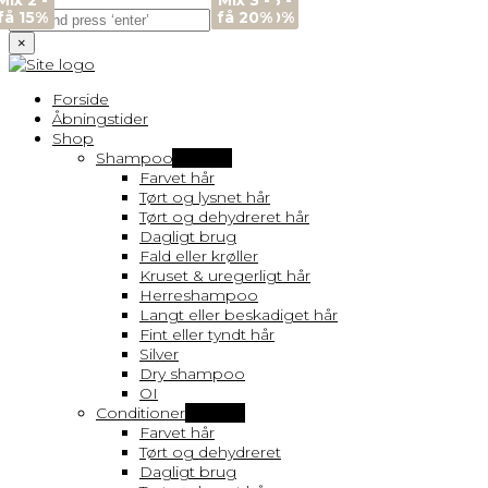
Mix 2 -
Mix 3 -
Mix 3 -
Mix 3 -
Mix 3 -
få 15%
få 20%
få 20%
få 20%
få 20%
×
Forside
Åbningstider
Shop
Shampoo
Vis flere
Farvet hår
Tørt og lysnet hår
Tørt og dehydreret hår
Dagligt brug
Fald eller krøller
Kruset & uregerligt hår
Herreshampoo
Langt eller beskadiget hår
Fint eller tyndt hår
Silver
Dry shampoo
OI
Conditioner
Vis flere
Farvet hår
Tørt og dehydreret
Dagligt brug