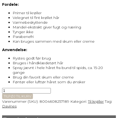
Fordele:
Primer til krøller
Velegnet til fint krøllet hår
Varmebeskyttende
Mandel-ekstrakt giver fugt og næring
Tynger ikke
Parabenefri
Kan bruges sammen med skum eller creme
Anvendelse:
Rystes godt før brug
Bruges i håndklædetørt hår
Spray jævnt i hele håret fra bund til spids, ca. 15-20
gange
Brug din favorit skum eller creme
Føntør eller lufttør håret som du ønsker
DAVINES
LOVE
TILFØJ TIL KURV
CURL
Varenummer (SKU):
8004608257189
Kategori:
Til krøller
Tag:
PRIMER
Davines
antal