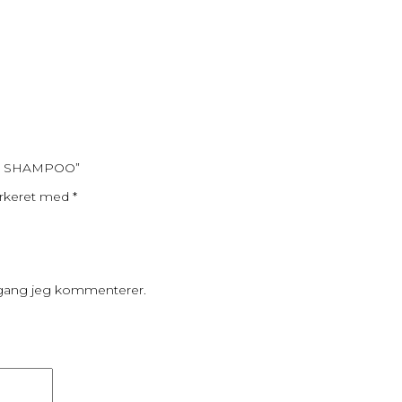
UB SHAMPOO”
arkeret med
*
 gang jeg kommenterer.