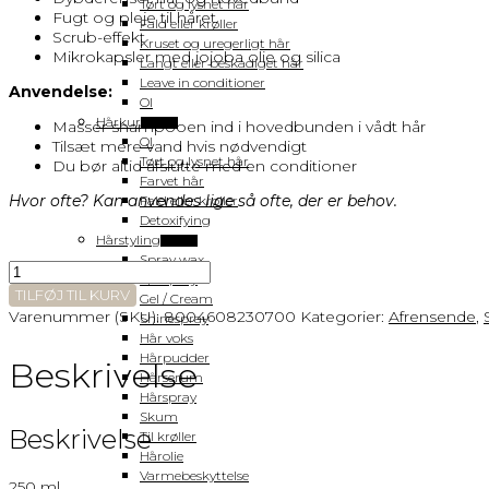
Tørt og lysnet hår
Fugt og pleje til håret
Fald eller krøller
Scrub-effekt
Kruset og uregerligt hår
Mikrokapsler med jojoba olie og silica
Langt eller beskadiget hår
Leave in conditioner
Anvendelse:
OI
Hårkur
Massér shampooen ind i hovedbunden i vådt hår
Vis flere
OI
Tilsæt mere vand hvis nødvendigt
Tørt og lysnet hår
Du bør altid afslutte med en conditioner
Farvet hår
Hvor ofte? Kan anvendes lige så ofte, der er behov.
Fald eller krøller
Detoxifying
Hårstyling
Vis flere
Spray wax
DAVINES
Fønspray
DETOXIFYING
TILFØJ TIL KURV
Gel / Cream
SCRUB
Varenummer (SKU):
8004608230700
Kategorier:
Afrensende
,
Shinespray
SHAMPOO
Hår voks
antal
Hårpudder
Beskrivelse
Hårserum
Hårspray
Skum
Beskrivelse
Til krøller
Hårolie
Varmebeskyttelse
250 ml.