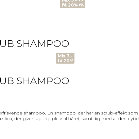
Mix 3 -
Mix 3 -
Mix 3 -
Mix 3 -
få 20%
få 20%
få 20%
få 20%
CRUB SHAMPOO
Mix 3 -
få 20%
CRUB SHAMPOO
orfriskende shampoo. En shampoo, der har en scrub-effekt som 
silica, der giver fugt og pleje til håret, samtidig med at den d