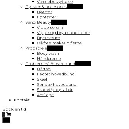
Varmebeskyttelse
Børster & accesories
Vis flere
Børster
Føntørrer
Sanzi Beauty
Vis flere
Vippe serum
Vippe og bryn conditioner
Bryn serum
Oil-free makeup fjerne
Kropspleje
Vis flere
Body wash
Håndcreme
Problem hår/hovedbund
Vis flere
Hårtab
Fedtet hovedbund
Skæl
Sensitiv hovedbund
Skadet/porøst hår
Anti-age
Kontakt
Book en tid
0
Toggle
navigation