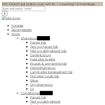
FRI FRAGT på ordrer over 499 kr. – Levering 1-3 hverdage
×
Forside
Åbningstider
Shop
Shampoo
Vis flere
Farvet hår
Tørt og lysnet hår
Tørt og dehydreret hår
Dagligt brug
Fald eller krøller
Kruset & uregerligt hår
Herreshampoo
Langt eller beskadiget hår
Fint eller tyndt hår
Silver
Dry shampoo
OI
Conditioner
Vis flere
Farvet hår
Tørt og dehydreret