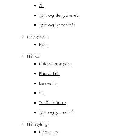
OI
Tørt og dehydreret
Tørt og lysnet hår
Føntørrer
Føn
Hårkur
Fald eller krøller
Farvet hår
Leave in
OI
To-Go hårkur
Tørt og lysnet hår
Hårstyling
Fønspray