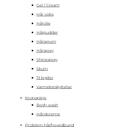
Gel / Cream
Hår voks
Hårolie
Hårpudder
Hårserum
Hårspray
Shinespray
Skum
Til krøller
Varmebeskyttelse
Kropspleje
Body wash
Håndcreme
Problem hår/hovedbund