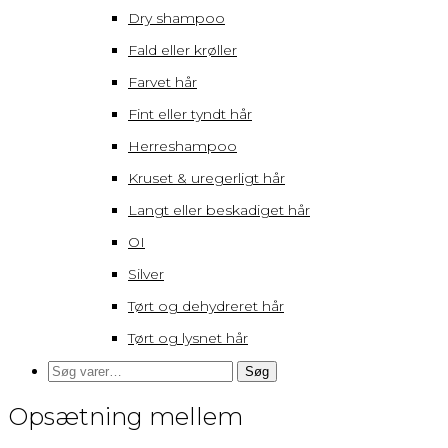
Dry shampoo
Fald eller krøller
Farvet hår
Fint eller tyndt hår
Herreshampoo
Kruset & uregerligt hår
Langt eller beskadiget hår
OI
Silver
Tørt og dehydreret hår
Tørt og lysnet hår
Søg
Søg
efter:
Opsætning mellem