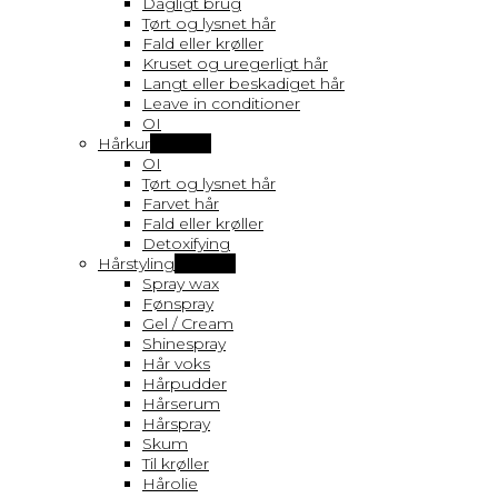
Dagligt brug
Tørt og lysnet hår
Fald eller krøller
Kruset og uregerligt hår
Langt eller beskadiget hår
Leave in conditioner
OI
Hårkur
Vis flere
OI
Tørt og lysnet hår
Farvet hår
Fald eller krøller
Detoxifying
Hårstyling
Vis flere
Spray wax
Fønspray
Gel / Cream
Shinespray
Hår voks
Hårpudder
Hårserum
Hårspray
Skum
Til krøller
Hårolie