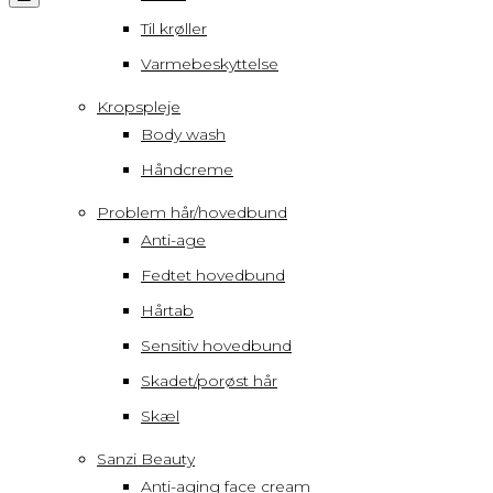
navigation
Til krøller
Varmebeskyttelse
Kropspleje
Body wash
Håndcreme
Problem hår/hovedbund
Anti-age
Fedtet hovedbund
Hårtab
Sensitiv hovedbund
Skadet/porøst hår
Skæl
Sanzi Beauty
Anti-aging face cream