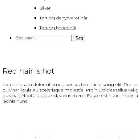
Silver
Tørt og dehydreret hår
Tørt og lysnet hår
Søg
Søg
efter:
Red hair is hot
Lorem ipsum dolor sit amet, consectetur adipiscing elit. Proin 
pulvinar ligula eu scelerisque molestie. Proin ultricies tellus v
pulvinar, efficitur augue id, varius libero. Fusce est nunc, mollis
lacinia nunc.