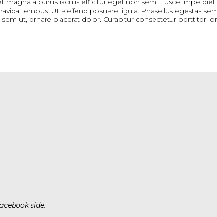
et magna a purus iaculis efficitur eget non sem. Fusce imperdiet r
el gravida tempus. Ut eleifend posuere ligula. Phasellus egestas se
 a sem ut, ornare placerat dolor. Curabitur consectetur porttitor lo
acebook side.