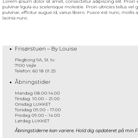
Lorem ipsum dolor sit amet, consectetur adipiscing elit. Proin 
pulvinar ligula eu scelerisque molestie. Proin ultricies tellus v
pulvinar, efficitur augue id, varius libero. Fusce est nunc, mollis
lacinia nunc.
Frisørstuen – By Louise
Flegborg 9A, St. tv.
7100 Vejle
Telefon: 60 18 01 25
Åbningstider
Mandag 08.00-14.00
Tirsdag 10.00 – 21.00
Onsdag LUKKET
Torsdag 09.00 – 17.00
Fredag 09.00 – 14.00
Lørdag LUKKET
Åbningstiderne kan variere. Hold dig opdateret på min F