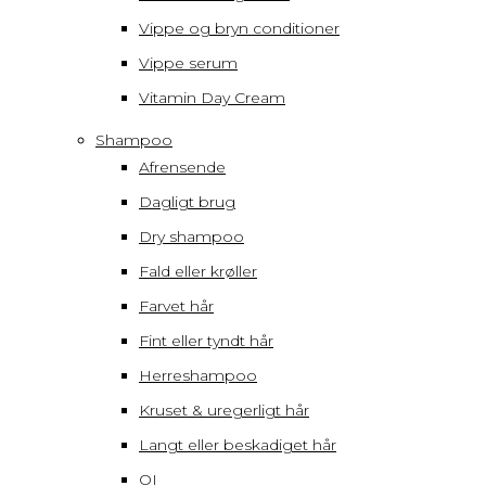
Vippe og bryn conditioner
Vippe serum
Vitamin Day Cream
Shampoo
Afrensende
Dagligt brug
Dry shampoo
Fald eller krøller
Farvet hår
Fint eller tyndt hår
Herreshampoo
Kruset & uregerligt hår
Langt eller beskadiget hår
OI