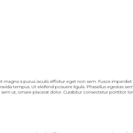
et magna a purus iaculis efficitur eget non sem. Fusce imperdiet r
el gravida tempus. Ut eleifend posuere ligula. Phasellus egestas se
 a sem ut, ornare placerat dolor. Curabitur consectetur porttitor lo