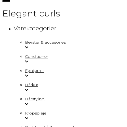
navigation
Elegant curls
Varekategorier
Børster & accesories
Conditioner
Føntørrer
Hårkur
Hårstyling
Kropspleje