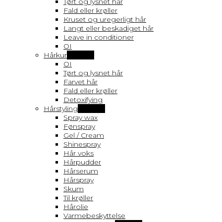
Tørt og lysnet hår
Fald eller krøller
Kruset og uregerligt hår
Langt eller beskadiget hår
Leave in conditioner
OI
Hårkur
Vis flere
OI
Tørt og lysnet hår
Farvet hår
Fald eller krøller
Detoxifying
Hårstyling
Vis flere
Spray wax
Fønspray
Gel / Cream
Shinespray
Hår voks
Hårpudder
Hårserum
Hårspray
Skum
Til krøller
Hårolie
Varmebeskyttelse