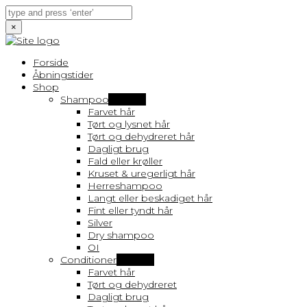
×
Forside
Åbningstider
Shop
Shampoo
Vis flere
Farvet hår
Tørt og lysnet hår
Tørt og dehydreret hår
Dagligt brug
Fald eller krøller
Kruset & uregerligt hår
Herreshampoo
Langt eller beskadiget hår
Fint eller tyndt hår
Silver
Dry shampoo
OI
Conditioner
Vis flere
Farvet hår
Tørt og dehydreret
Dagligt brug