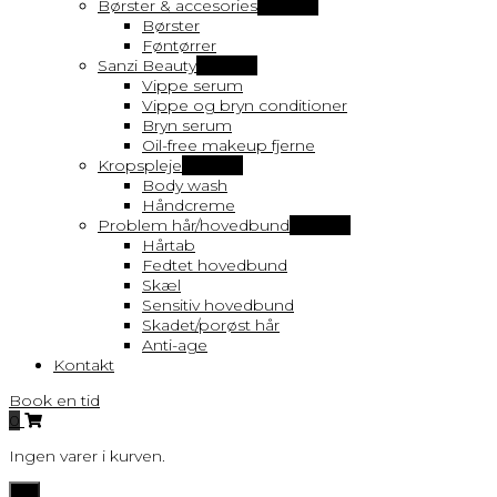
Børster & accesories
Vis flere
Børster
Føntørrer
Sanzi Beauty
Vis flere
Vippe serum
Vippe og bryn conditioner
Bryn serum
Oil-free makeup fjerne
Kropspleje
Vis flere
Body wash
Håndcreme
Problem hår/hovedbund
Vis flere
Hårtab
Fedtet hovedbund
Skæl
Sensitiv hovedbund
Skadet/porøst hår
Anti-age
Kontakt
Book en tid
0
Ingen varer i kurven.
Toggle