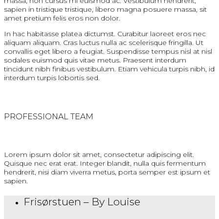
massa, non cursus mi euismod ac. Vestibulum hendrerit,
sapien in tristique tristique, libero magna posuere massa, sit
amet pretium felis eros non dolor.
In hac habitasse platea dictumst. Curabitur laoreet eros nec
aliquam aliquam. Cras luctus nulla ac scelerisque fringilla. Ut
convallis eget libero a feugiat. Suspendisse tempus nisl at nisl
sodales euismod quis vitae metus. Praesent interdum
tincidunt nibh finibus vestibulum. Etiam vehicula turpis nibh, id
interdum turpis lobortis sed.
PROFESSIONAL TEAM
Lorem ipsum dolor sit amet, consectetur adipiscing elit.
Quisque nec erat erat. Integer blandit, nulla quis fermentum
hendrerit, nisi diam viverra metus, porta semper est ipsum et
sapien.
Frisørstuen – By Louise