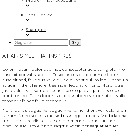
Problem hår/hovedbund
Sanzi Beauty
Shampoo
Søg
Søg
efter:
A HAIR STYLE THAT INSPIRES
Lorem ipsum dolor sit amet, consectetur adipiscing elit. Proin
suscipit convallis facilisis. Fusce lectus ex, pretium efficitur
suscipit sed, faucibus vel elit. Sed eu vestibulum leo. Phasellus
at quam id elit hendrerit semper feugiat id nunc. Morbi quis
justo velit. Duis semper lacus scelerisque, aliquam leo quis,
porttitor leo. Etiam lobortis dapibus libero vel porttitor. Nulla
tempor elit nec feugiat tempus.
Nulla facilisis augue vel augue viverra, hendrerit vehicula lorem
rutrum. Nunc scelerisque sed risus eget ultrices. Morbi lacinia
mollis orci sed aliquet. Ut sed bibendum augue. Nullam
pretium aliquam elit non sagittis. Proin consequat aliquet